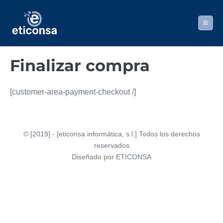
Saltar
al
Alternar
contenido
menú
Finalizar compra
[customer-area-payment-checkout /]
© [2019] - [eticonsa informática, s.l.] Todos los derechos
reservados
Diseñado por ETICONSA